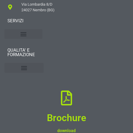
Via Lombardia 8/D
24027 Nembro (BG)
SERVIZI
Impianti elettrici
Quadri elettrici
Mobilità elettrica
QUALITA' E
FORMAZIONE
Filosofia di lavoro
GREEN EFFICIENCY
Privacy Policy
Cookie Policy (EU)
Brochure
download