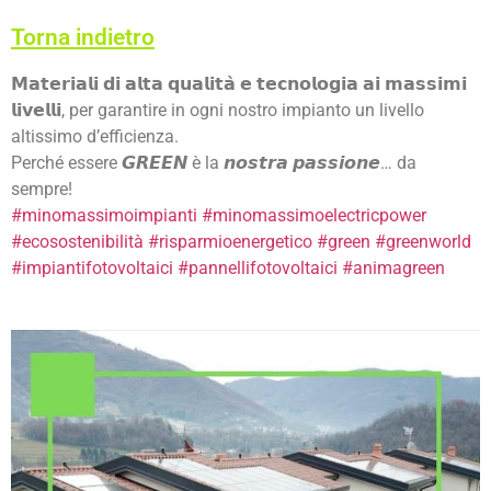
Torna indietro
𝗠𝗮𝘁𝗲𝗿𝗶𝗮𝗹𝗶 𝗱𝗶 𝗮𝗹𝘁𝗮 𝗾𝘂𝗮𝗹𝗶𝘁𝗮̀ 𝗲 𝘁𝗲𝗰𝗻𝗼𝗹𝗼𝗴𝗶𝗮 𝗮𝗶 𝗺𝗮𝘀𝘀𝗶𝗺𝗶
𝗹𝗶𝘃𝗲𝗹𝗹𝗶, per garantire in ogni nostro impianto un livello
altissimo d’efficienza.
Perché essere 𝙂𝙍𝙀𝙀𝙉 è la 𝙣𝙤𝙨𝙩𝙧𝙖 𝙥𝙖𝙨𝙨𝙞𝙤𝙣𝙚… da
sempre!
#minomassimoimpianti
#minomassimoelectricpower
#ecosostenibilità
#risparmioenergetico
#green
#greenworld
#impiantifotovoltaici
#pannellifotovoltaici
#animagreen