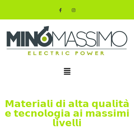
𝗠𝗮𝘁𝗲𝗿𝗶𝗮𝗹𝗶 𝗱𝗶 𝗮𝗹𝘁𝗮 𝗾𝘂𝗮𝗹𝗶𝘁𝗮̀
𝗲 𝘁𝗲𝗰𝗻𝗼𝗹𝗼𝗴𝗶𝗮 𝗮𝗶 𝗺𝗮𝘀𝘀𝗶𝗺𝗶
𝗹𝗶𝘃𝗲𝗹𝗹𝗶