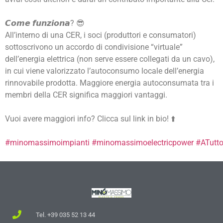
𝘾𝙤𝙢𝙚 𝙛𝙪𝙣𝙯𝙞𝙤𝙣𝙖? 😎
All’interno di una CER, i soci (produttori e consumatori)
sottoscrivono un accordo di condivisione “virtuale”
dell’energia elettrica (non serve essere collegati da un cavo),
in cui viene valorizzato l’autoconsumo locale dell’energia
rinnovabile prodotta. Maggiore energia autoconsumata tra i
membri della CER significa maggiori vantaggi.
Vuoi avere maggiori info? Clicca sul link in bio! ⬆️
#minomassimoimpianti
#minomassimoelectricpower
#ATutt
Tel. +39 035 52 13 44