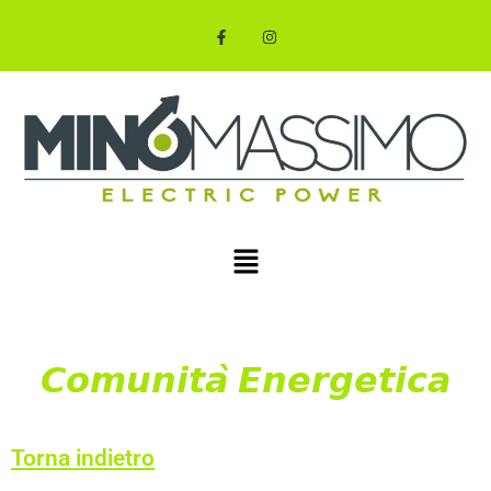
𝘾𝙤𝙢𝙪𝙣𝙞𝙩𝙖̀ 𝙀𝙣𝙚𝙧𝙜𝙚𝙩𝙞𝙘𝙖
Torna indietro