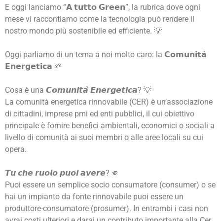
E oggi lanciamo “𝗔 𝘁𝘂𝘁𝘁𝗼 𝗚𝗿𝗲𝗲𝗻”, la rubrica dove ogni
mese vi raccontiamo come la tecnologia può rendere il
nostro mondo più sostenibile ed efficiente. 💡
Oggi parliamo di un tema a noi molto caro: la 𝗖𝗼𝗺𝘂𝗻𝗶𝘁𝗮̀
𝗘𝗻𝗲𝗿𝗴𝗲𝘁𝗶𝗰𝗮 🌱
Cosa è una 𝘾𝙤𝙢𝙪𝙣𝙞𝙩𝙖̀ 𝙀𝙣𝙚𝙧𝙜𝙚𝙩𝙞𝙘𝙖? 💡
La comunità energetica rinnovabile (CER) è un’associazione
di cittadini, imprese pmi ed enti pubblici, il cui obiettivo
principale è fornire benefici ambientali, economici o sociali a
livello di comunità ai suoi membri o alle aree locali su cui
opera.
𝙏𝙪 𝙘𝙝𝙚 𝙧𝙪𝙤𝙡𝙤 𝙥𝙪𝙤𝙞 𝙖𝙫𝙚𝙧𝙚? 🫵
Puoi essere un semplice socio consumatore (consumer) o se
hai un impianto da fonte rinnovabile puoi essere un
produttore-consumatore (prosumer). In entrambi i casi non
avrai costi ulteriori e darai un contributo importante alla Cer.