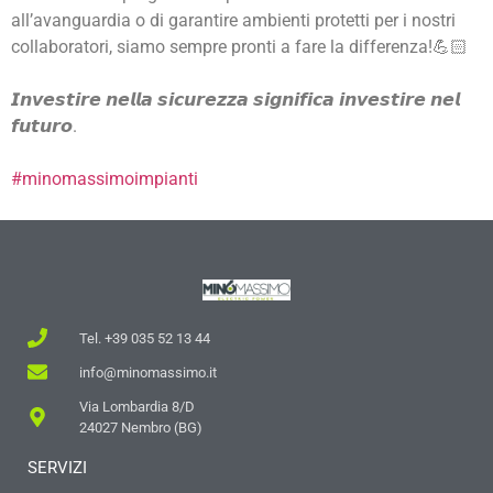
all’avanguardia o di garantire ambienti protetti per i nostri
collaboratori, siamo sempre pronti a fare la differenza!💪🏻
𝙄𝙣𝙫𝙚𝙨𝙩𝙞𝙧𝙚 𝙣𝙚𝙡𝙡𝙖 𝙨𝙞𝙘𝙪𝙧𝙚𝙯𝙯𝙖 𝙨𝙞𝙜𝙣𝙞𝙛𝙞𝙘𝙖 𝙞𝙣𝙫𝙚𝙨𝙩𝙞𝙧𝙚 𝙣𝙚𝙡
𝙛𝙪𝙩𝙪𝙧𝙤.
#minomassimoimpianti
Tel. +39 035 52 13 44
info@minomassimo.it
Via Lombardia 8/D
24027 Nembro (BG)
SERVIZI