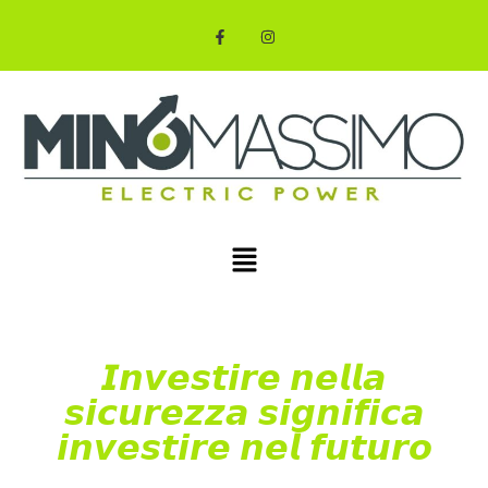
𝙄𝙣𝙫𝙚𝙨𝙩𝙞𝙧𝙚 𝙣𝙚𝙡𝙡𝙖
𝙨𝙞𝙘𝙪𝙧𝙚𝙯𝙯𝙖 𝙨𝙞𝙜𝙣𝙞𝙛𝙞𝙘𝙖
𝙞𝙣𝙫𝙚𝙨𝙩𝙞𝙧𝙚 𝙣𝙚𝙡 𝙛𝙪𝙩𝙪𝙧𝙤