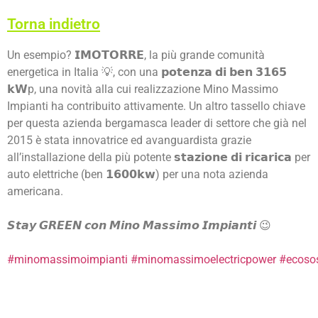
Torna indietro
Un esempio? 𝗜𝗠𝗢𝗧𝗢𝗥𝗥𝗘, la più grande comunità
energetica in Italia 💡, con una 𝗽𝗼𝘁𝗲𝗻𝘇𝗮 𝗱𝗶 𝗯𝗲𝗻 𝟯𝟭𝟲𝟱
𝗸𝗪p, una novità alla cui realizzazione Mino Massimo
Impianti ha contribuito attivamente. Un altro tassello chiave
per questa azienda bergamasca leader di settore che già nel
2015 è stata innovatrice ed avanguardista grazie
all’installazione della più potente 𝘀𝘁𝗮𝘇𝗶𝗼𝗻𝗲 𝗱𝗶 𝗿𝗶𝗰𝗮𝗿𝗶𝗰𝗮 per
auto elettriche (ben 𝟭𝟲𝟬𝟬𝗸𝘄) per una nota azienda
americana.
𝙎𝙩𝙖𝙮 𝙂𝙍𝙀𝙀𝙉 𝙘𝙤𝙣 𝙈𝙞𝙣𝙤 𝙈𝙖𝙨𝙨𝙞𝙢𝙤 𝙄𝙢𝙥𝙞𝙖𝙣𝙩𝙞 😉
#minomassimoimpianti
#minomassimoelectricpower
#ecosos