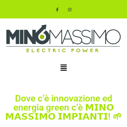
Dove c’è innovazione ed
energia green c’è 𝗠𝗜𝗡𝗢
𝗠𝗔𝗦𝗦𝗜𝗠𝗢 𝗜𝗠𝗣𝗜𝗔𝗡𝗧𝗜! 🌱