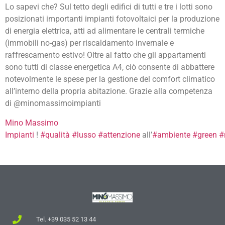
Lo sapevi che? Sul tetto degli edifici di tutti e tre i lotti sono
posizionati importanti impianti fotovoltaici per la produzione
di energia elettrica, atti ad
alimentare le centrali termiche
(immobili no-gas) per riscaldamento invernale e
raffrescamento estivo! Oltre al fatto che gli appartamenti
sono tutti di classe energetica A4, ciò consente di abbattere
notevolmente le spese per la gestione del comfort climatico
all’interno della propria abitazione. Grazie alla competenza
di @minomassimoimpianti
Mino Massimo
Impianti
!
#
qualità
#
lusso
#
attenzione
all’
#
ambiente
#
green
#
Tel. +39 035 52 13 44