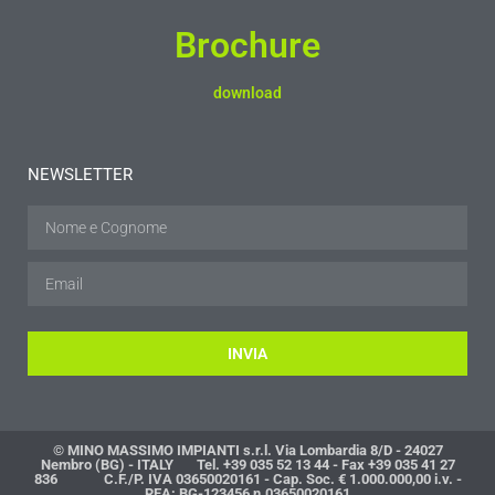
Brochure
download
NEWSLETTER
INVIA
© MINO MASSIMO IMPIANTI s.r.l. Via Lombardia 8/D - 24027
Nembro (BG) - ITALY Tel. +39 035 52 13 44 - Fax +39 035 41 27
836 C.F./P. IVA 03650020161 - Cap. Soc. € 1.000.000,00 i.v. -
REA: BG-123456 n.03650020161