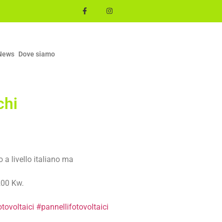
News
Dove siamo
chi
o a livello italiano ma
200 Kw.
tovoltaici
#pannellifotovoltaici