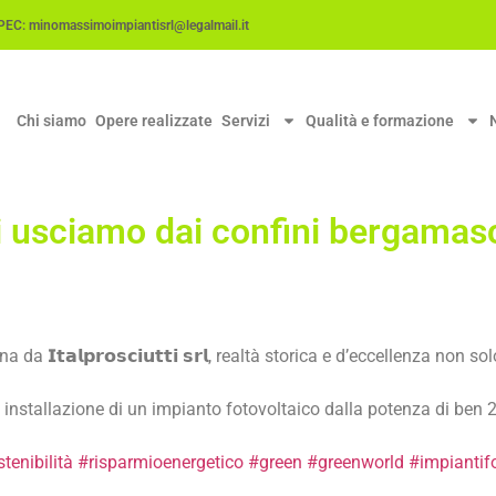
C: minomassimoimpiantisrl@legalmail.it
Chi siamo
Opere realizzate
Servizi
Qualità e formazione
 usciamo dai confini bergamas
𝗮𝗹𝗽𝗿𝗼𝘀𝗰𝗶𝘂𝘁𝘁𝗶 𝘀𝗿𝗹, realtà storica e d’eccellenza non sol
installazione di un impianto fotovoltaico dalla potenza di ben 
tenibilità
#risparmioenergetico
#green
#greenworld
#impiantifo