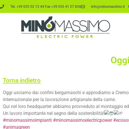
Tel. +39 035 52 13 44 Fax +39 035 41 27 836
info@minomassimo.it PE
Oggi
Torna indietro
Oggi usciamo dai confini bergamaschi e approdiamo a Cremona da 𝗜𝘁
internazionale per la lavorazione artigianale della carne.
Qui nel loro headquarter abbiamo provveduto al montaggio ed 
Un lavoro importante nel segno della sostenibilità!
#minomassimoimpianti
#minomassimoelectricpower
#ecosos
#animagreen