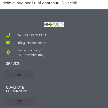
delle nuove per i tuoi contenuti. Divertiti!
Tel. +39 035 52 13 44
info@minomassimo.it
Via Lombardia 8/D
24027 Nembro (BG)
SERVIZI
Impianti elettrici
Quadri elettrici
Mobilità elettrica
QUALITA' E
FORMAZIONE