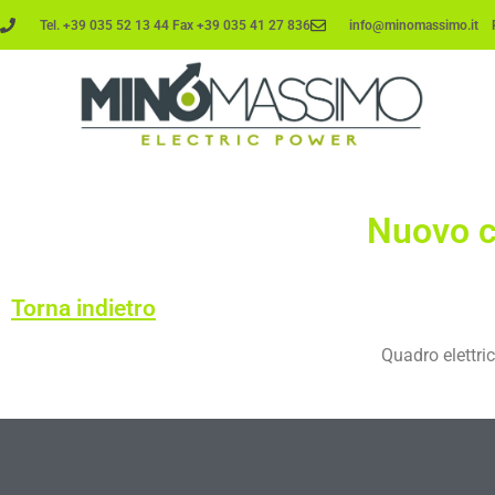
Tel. +39 035 52 13 44 Fax +39 035 41 27 836
info@minomassimo.it PE
Nuovo c
Torna indietro
Quadro elettr