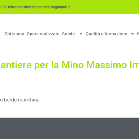
C: minomassimoimpiantisrl@legalmail.it
Chi siamo
Opere realizzate
Servizi
Qualità e formazione
antiere per la Mino Massimo Im
ico bordo macchina